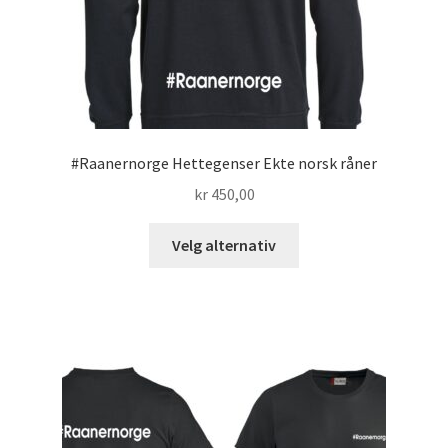
#Raanernorge Hettegenser Ekte norsk råner
kr
450,00
Dette
Velg alternativ
produktet
har
flere
varianter.
Alternativene
kan
velges
på