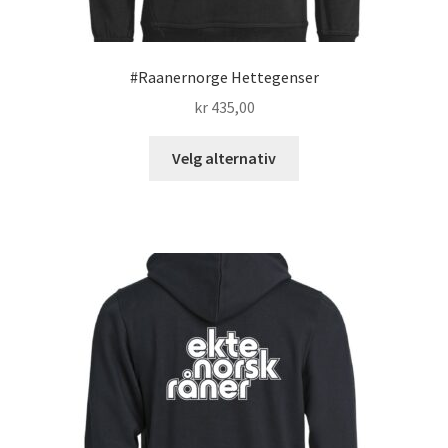
#Raanernorge Hettegenser
kr
435,00
Dette
Velg alternativ
produktet
har
flere
varianter.
Alternativene
kan
velges
på
produktsiden