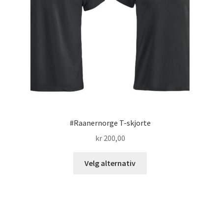
produktsiden
#Raanernorge T-skjorte
kr
200,00
Dette
Velg alternativ
produktet
har
flere
varianter.
Alternativene