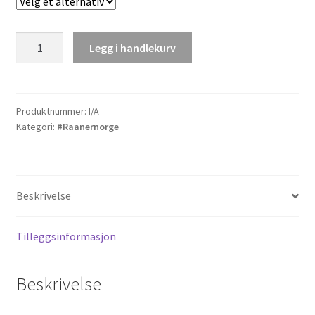
#Raanernorge
Legg i handlekurv
Klistremerker
antall
Produktnummer:
I/A
Kategori:
#Raanernorge
Beskrivelse
Tilleggsinformasjon
Beskrivelse