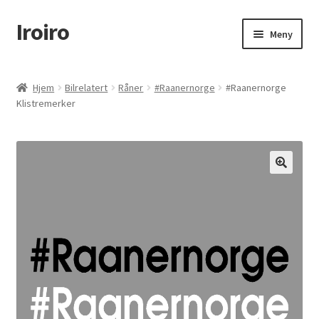
Iroiro
Hopp
Hopp
Meny
til
til
navigasjon
innhold
Hjem
Hjem
Bilrelatert
Råner
#Raanernorge
#Raanernorge
Klistremerker
Handlekurv
Kasse
Kjøpsbetingelser
Min konto