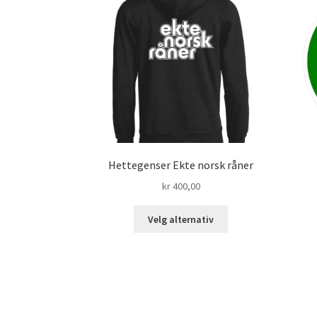
kan
velges
på
produktsiden
Hettegenser Ekte norsk råner
kr
400,00
Dette
Velg alternativ
produktet
har
flere
varianter.
Alternativene
kan