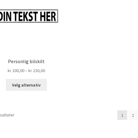
på
produktsiden
Personlig bilskilt
Prisområde:
kr
200,00
–
kr
230,00
kr 200,00
Dette
til
Velg alternativ
produktet
kr 230,00
har
flere
varianter.
esultater
1
2
Alternativene
kan
velges
på