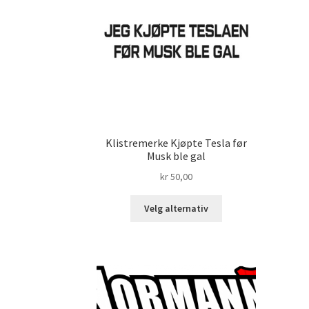
velges
på
produktsiden
Klistremerke Kjøpte Tesla før
Musk ble gal
kr
50,00
Dette
Velg alternativ
produktet
har
flere
varianter.
Alternativene
kan
velges