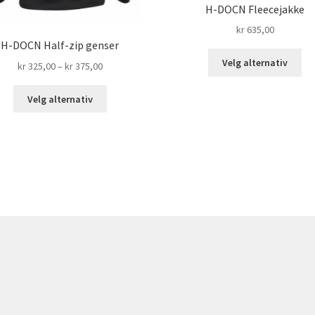
H-DOCN Fleecejakke
kr
635,00
H-DOCN Half-zip genser
De
Velg alternativ
Prisområde:
kr
325,00
–
kr
375,00
pr
kr 325,00
har
Dette
til
Velg alternativ
fle
produktet
kr 375,00
var
har
Alt
flere
ka
varianter.
ve
Alternativene
på
kan
pr
velges
på
produktsiden