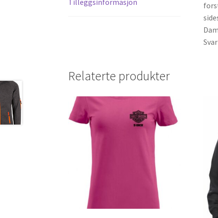
Tilleggsinformasjon
fors
sid
Dame
Svar
Relaterte produkter