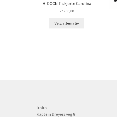
H-DOCN T-skjorte Carolina
kr
200,00
Dette
Velg alternativ
produktet
har
flere
varianter.
Alternativene
kan
velges
på
produktsiden
Iroiro
Kaptein Dreyers veg 8