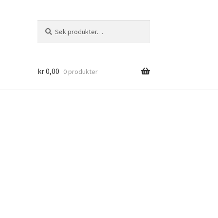
Søk
Søk
etter:
kr
0,00
0 produkter
d