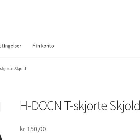
etingelser
Min konto
 konto
skjorte Skjold
H-DOCN T-skjorte Skjol
kr
150,00