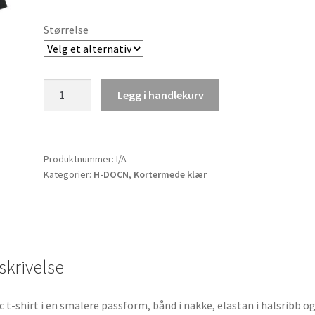
Størrelse
H-
Legg i handlekurv
DOCN
T-
skjorte
Skjold
Produktnummer:
I/A
Kategorier:
H-DOCN
,
Kortermede klær
antall
skrivelse
c t-shirt i en smalere passform, bånd i nakke, elastan i halsribb o